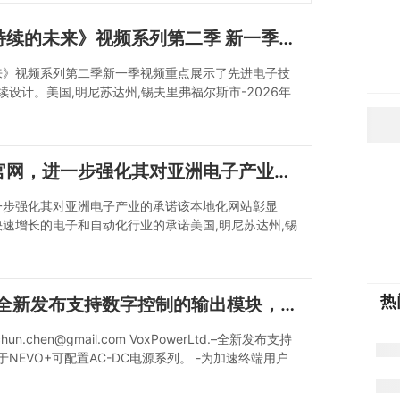
DigiKey 推出《可持续的未来》视频系列第二季 新一季视频重点展示了先进电子技术如何助力各行业实现可持续设计。
的未来》视频系列第二季新一季视频重点展示了先进电子技
设计。美国,明尼苏达州,锡夫里弗福尔斯市-2026年
推出《可持续未来》视频系列第二季，深入探讨高效电源系统背
的电子元器件与自动化产品分销商DigiKey，日前宣
视频系列第二季，该系列探讨了从基础设施到智能化等
DigiKey 推出越南官网，进一步强化其对亚洲电子产业的承诺 该本地化网站彰显 DigiKey 对支持越南活跃且快速增长的电子和自动化行业的承诺
，进一步强化其对亚洲电子产业的承诺该本地化网站彰显
跃且快速增长的电子和自动化行业的承诺美国,明尼苏达州,锡
6月08日DigiKey的新地区网站为越南不断成长的电子及
的电子元器件和自动化产品分销商DigiKey日前宣布
南的电子与制造业领域不断扩张，该新网站专为满足其
热
Vox Power Ltd. – 全新发布支持数字控制的输出模块，适用于NEVO+可配置AC-DC电源系列。
chun.chen@gmail.com VoxPowerLtd.–全新发布支持
NEVO+可配置AC-DC电源系列。 -为加速终端用户
MBus™时的复杂性，VoxPower同时发布了一款开
Power的Web界面工具，进行基于SCPI或Web的控