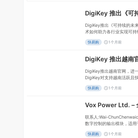
DigiKey推出《可持续
术如何助力各行业实现可持续
06月24日DigiKey
快易购
1个月前
后的元器件及技术。全球领先
布推出其《可持续的未来》
领域，先进电
DigiKey推出越南官网
DigiKey对支持越南活
夫里弗福尔斯市-2026年0
快易购
1个月前
制造市场提供支持。全球领先
推出越南区域官网。随着越
对稳健
联系人:Wai-ChunChenwai
数字控制的输出模块，适用于
开发，并尽量减少其直接使用P
快易购
1个月前
源数字开发套件，可通过Vox