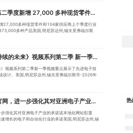
DigiKey 2026 年第二季度新增 27,000 多种现货零件和 104 家供应商 上个季度行业领先的产品阵容中共计新增 373,000 多种产品
度新增27,000多种现货零件和104家供应商上个季度行业
73,000多种产品美国,明尼苏达州,锡夫里弗福尔斯
026年第二季度，DigKey在其现货产品阵容中新增超过
家新供应商。全球领先的电子元器件和自动化产品分销商
季度，新增27,000多种可快速发货的现货新
DigiKey 推出《可持续的未来》视频系列第二季 新一季视频重点展示了先进电子技术如何助力各行业实现可持续设计。
的未来》视频系列第二季新一季视频重点展示了先进电子技
设计。美国,明尼苏达州,锡夫里弗福尔斯市-2026年
推出《可持续未来》视频系列第二季，深入探讨高效电源系统背
的电子元器件与自动化产品分销商DigiKey，日前宣
视频系列第二季，该系列探讨了从基础设施到智能化等
热
DigiKey 推出越南官网，进一步强化其对亚洲电子产业的承诺 该本地化网站彰显 DigiKey 对支持越南活跃且快速增长的电子和自动化行业的承诺
，进一步强化其对亚洲电子产业的承诺该本地化网站彰显
跃且快速增长的电子和自动化行业的承诺美国,明尼苏达州,锡
6月08日DigiKey的新地区网站为越南不断成长的电子及
的电子元器件和自动化产品分销商DigiKey日前宣布