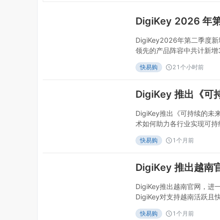
DigiKey2026年第二季
领先的产品阵容中共计新增3
市-2026年07月29日2
快易购
21个小时前
27,000种零件和104
DigiKey在2026年第二
DigiKey推出《可持续
术如何助力各行业实现可持续
06月24日DigiKey
快易购
1个月前
后的元器件及技术。全球领先
布推出其《可持续的未来》
领域，先进电
DigiKey推出越南官网
DigiKey对支持越南活
夫里弗福尔斯市-2026年0
快易购
1个月前
制造市场提供支持。全球领先