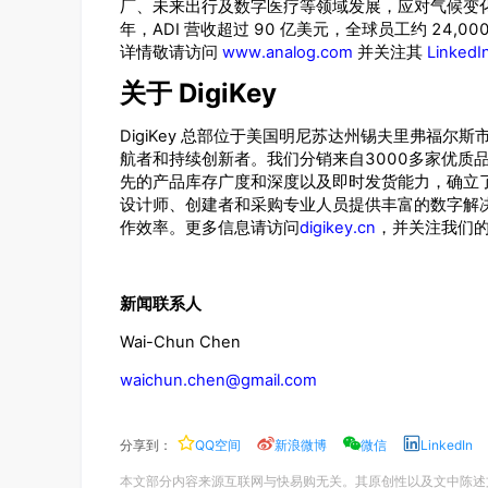
厂、未来出行及数字医疗等领域发展，应对气候变
ADI
90
24,00
年，
营收超过
亿美元，全球员工约
www.analog.com
LinkedI
详情敬请访问
并关注其
DigiKey
关于
DigiKey
总部位于美国明尼苏达州锡夫里弗福尔斯
3000
航者和持续创新者。我们分销来自
多家优质
先的产品库存广度和深度以及即时发货能力，确立
设计师、创建者和采购专业人员提供丰富的数字解
digikey.cn
作效率。更多信息请访问
，并关注我们
新闻联系人
Wai-Chun Chen
waichun.chen@gmail.com
分享到：
QQ空间
新浪微博
微信
LinkedIn
本文部分内容来源互联网与快易购无关。其原创性以及文中陈述