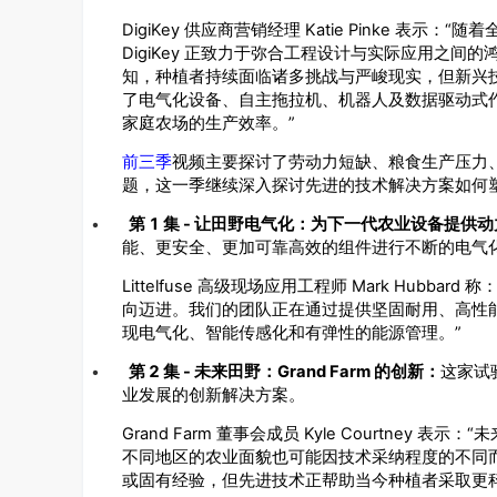
DigiKey
Katie Pinke
“
供应商营销经理
表示：
随着
DigiKey
正致力于弥合工程设计与实际应用之间的
知，种植者持续面临诸多挑战与严峻现实，但新兴
了电气化设备、自主拖拉机、机器人及数据驱动式
”
家庭农场的生产效率。
前三季
视频主要探讨了劳动力短缺、粮食生产压力
题，这一季继续深入探讨先进的技术解决方案如何
•
1
-
第
集
让田野电气化：为下一代农业设备提供动
能、更安全、更加可靠高效的组件进行不断的电气
Littelfuse
Mark Hubbard
高级现场应用工程师
称
向迈进。我们的团队正在通过提供坚固耐用、高性
”
现电气化、智能传感化和有弹性的能源管理。
•
2
-
Grand Farm
第
集
未来田野：
的创新：
这家试
业发展的创新解决方案。
Grand Farm
Kyle Courtney
“
董事会成员
表示：
未
不同地区的农业面貌也可能因技术采纳程度的不同
或固有经验，但先进技术正帮助当今种植者采取更