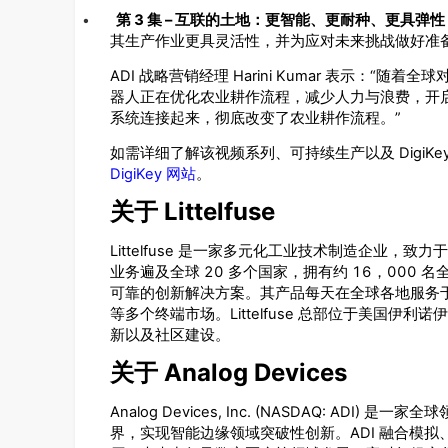
•
3
–
第
集
互联的土地：更智能、更耐种、更具弹性
其生产作业更具灵活性，并为应对未来挑战做好准
ADI
Harini Kumar
“
战略营销经理
表示：
随着全球
器人正在优化农业耕作流程，减少人力与浪费，开
”
系统连接起来，彻底改变了农业耕作流程。
DigiKe
如需详细了解该视频系列、可持续生产以及
DigiKey
网站
。
Littelfuse
关于
Littelfuse
是一家多元化工业技术制造企业，致力于
20
16
000
业务遍及全球
多个国家，拥有约
，
名
可靠的创新解决方案。其产品每天在全球各地服务
Littelfuse
等多个终端市场。
总部位于美国伊利诺伊
新以及社区建设。
Analog Devices
关于
Analog Devices, Inc. (NASDAQ: ADI)
是一家全球
ADI
界，实现智能边缘领域突破性创新。
融合模拟