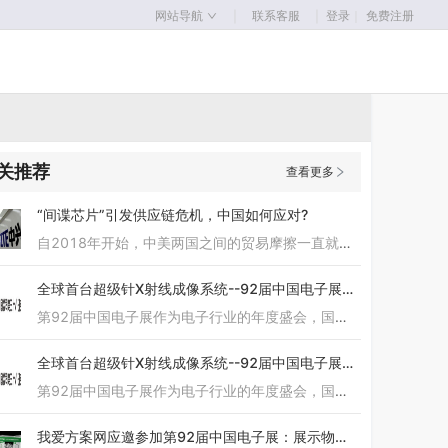
｜
｜
网站导航
联系客服
登录
｜
免费注册
关推荐
查看更多
“间谍芯片”引发供应链危机，中国如何应对?
自2018年开始，中美两国之间的贸易摩擦一直就没有停歇过。随着美国对华产品加征关税范围不断扩大，中美两国关系愈发紧张。而就在此时，美国彭博社的一篇“间谍芯片”报道，更是火上浇油，给中国电子产业链带来新一轮危机! “间谍芯片”事件不断发酵 11月4日，彭博社发布了一篇题为《TheBigHack:HowChinaUsedaTinyChiptoInfiltrateU.S.Companies》的报道，
全球首台超级针X射线成像系统--92届中国电子展上隆重发布
第92届中国电子展作为电子行业的年度盛会，国家队的代表，将于10月31日到11月2日在上海新国际博览中心举办，集中展示电子元器件、集成电路、电子制造设备、测试测量、军民融合、物联网、汽车电子等。倾力打造从上游基础电子元器件到下游产品应用端的全产业链阵容。本届展会将全面开展，促进所有参展商互通有无、全面交流，最终实现高效合作。 作为中国电子展的明星厂商中国电子科技集团公司第38研究所(中国电科38
全球首台超级针X射线成像系统--92届中国电子展上隆重发布
第92届中国电子展作为电子行业的年度盛会，国家队的代表，将于10月31日到11月2日在上海新国际博览中心举办，集中展示电子元器件、集成电路、电子制造设备、测试测量、军民融合、物联网、汽车电子等。倾力打造从上游基础电子元器件到下游产品应用端的全产业链阵容。本届展会将全面开展，促进所有参展商互通有无、全面交流，最终实现高效合作。 作为中国电子展的明星厂商中国电子科技集团公司第38研究所(中国电科38
我爱方案网应邀参加第92届中国电子展：展示物联网自动化方案!