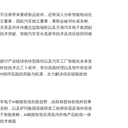
不仅将带来重磅新品发布，还将深入分析智能电动化
独立董事，国机汽车独立董事，乘联会秘书长崔东树、
共关系及对外传播总监陈瑞乾以及天海汽车电子集团副
沿技术突破、智能汽车安全底座等技术及供应链协同难
探讨产业链绿色转型路径以及汽车工厂智能化未来发
颐科技技术总工卜偌华、李尔高级经理以及智中和首席
协同实践的风险与机遇，全力解决供应链能效协
MS
车电子
赋能智造的新趋势，由双林股份机电科技事
AI
理吴刚，以及萨玛集团高级研发工程师孙震及海外研发
子智能座舱，
赋能智造应用及内外饰产品机电一体
AI
技术难题