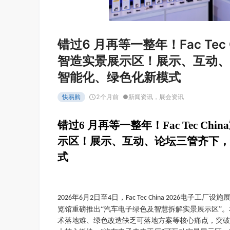
错过6 月再等一整年！Fac Te
智造实景展示区！展示、互动、
智能化、绿色化新模式
快易购
2个月前
●
新闻资讯
，
展会资讯
错过
6 月
再等一整年
！
Fac Tec 
示区
！
展示
、
互动
、论坛三管齐下
，
式
年
月
日至
日，
电子工厂设施
2026
6
2
4
Fac Tec China 2026
览馆重磅推出“汽车电子绿色及智慧拆解实景展示区”
术落地难、绿色改造缺乏可落地方案等核心痛点，突破传