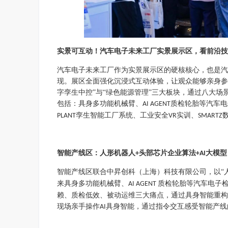
实景可互动！汽车电子未来工厂实景展示区，看前沿技
汽车电子未来工厂作为实景展示区的硬核核心，也是汽
现。展区全面强化沉浸式互动体验，让观众能够亲身参
字孪生中控”与“绿色能源管理”三大板块，通过八大
包括：具身多功能机械臂、
质检轮胎等汽车电
AI AGENT
孪生智能工厂系统、工业安全
实训、
PLANT
VR
SMARTZ
智能产线区：人形机器人
头部芯片企业算法
大模型
+
+AI
智能产线区联合中昇创科（上海）科技有限公司，以
“
来具身多功能机械臂、
质检轮胎等汽车电子
AI AGENT
赖、质检低效、被动运维三大痛点，通过具身智能重构
现场亲手操作
具身智能，通过指令交互感受智能产线
AI