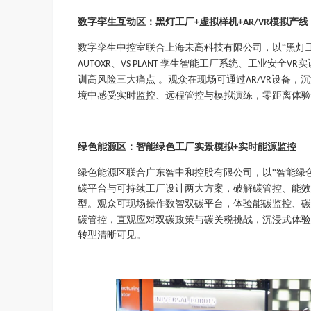
数字孪生互动区：黑灯工厂
虚拟样机
模拟产线
+
+AR/VR
数字孪生中控室联合上海未高科技有限公司，以
“黑灯
、
孪生智能工厂系统、工业安全
实
AUTOXR
VS PLANT
VR
训高风险三大痛点 。观众在现场可通过
设备，沉
AR/VR
境中感受实时监控、远程管控与模拟演练，零距离体验
绿色能源区：智能绿色工厂实景模拟
实时能源监控
+
绿色能源区联合广东智中和控股有限公司，以
“智能绿
碳平台与可持续工厂设计两大方案，破解碳管控、能效
型。观众可现场操作数智双碳平台，体验能碳监控、碳
碳管控，直观应对双碳政策与碳关税挑战，沉浸式体
转型清晰可见。