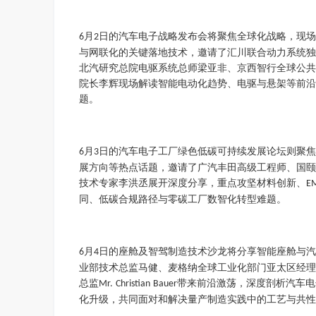
月
日的汽车电子战略发布会将聚焦全球化战略，现场
6
2
与网联化的关键落地技术，邀请了汇川联合动力系统
北汽研究总院电驱系统总师梁亚非、京西智行全球公
院长李辉现场解读智能电动化趋势、电驱与悬架等前
题。
月
日的汽车电子工厂绿色低碳可持续发展论坛则聚焦
6
3
展方向等热点话题，邀请了广汽丰田高级工程师、国
技术专家李洪丞展开深度分享，重点攻坚材料创新、
E
同、低碳合规路径与零碳工厂数智化转型难题。
月
日的座舱及智驾制造技术沙龙将分享智能座舱与汽
6
4
业部技术总监马健、麦格纳全球工业化部门亚太区经
总监
带来前沿激荡，深度剖析汽车电
Mr.
Christian
Baue
r
化升级，共同面对和解决量产制造实践中的工艺与共性