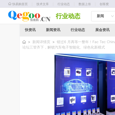
｜
｜
｜
｜
快易购首页
技术文库
行业动态
数据上传
创客窝
行业动态
新闻
快资讯
新闻资讯
行业动态
展会资讯
>
新闻详情页
>
错过6 月再等一整年！Fac Tec 
论坛三管齐下，解锁汽车电子智能化、绿色化新模式